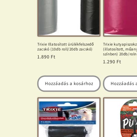
Trixie Illatosított ürülékfelszedő
Trixie kutyapiszok
zacskó (10db roll/20db zacskó)
(illatosított, műan
színben) 20db/rol
Normál
1.890 Ft
Normál
1.290 Ft
ár
ár
Hozzáadás a kosárhoz
Hozzáadás 