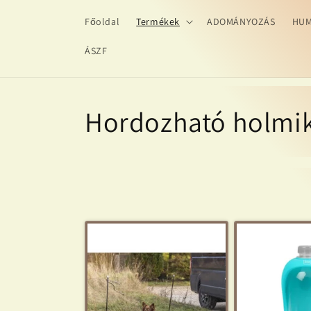
Ugrás a
Főoldal
Termékek
ADOMÁNYOZÁS
HUM
tartalomhoz
ÁSZF
K
Hordozható holmi
o
l
l
e
k