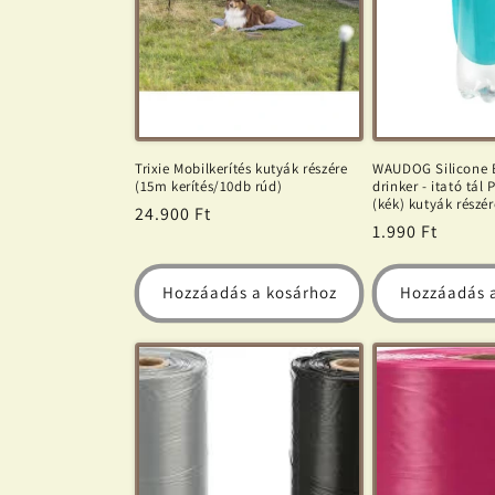
c
i
ó
Trixie Mobilkerítés kutyák részére
WAUDOG Silicone B
(15m kerítés/10db rúd)
drinker - itató tál
:
(kék) kutyák részé
Normál
24.900 Ft
Normál
1.990 Ft
ár
ár
Hozzáadás a kosárhoz
Hozzáadás 