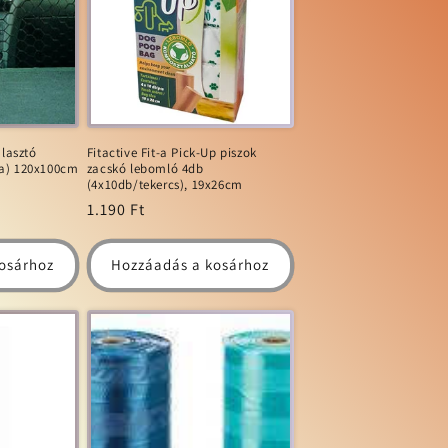
álasztó
Fitactive Fit-a Pick-Up piszok
ba) 120x100cm
zacskó lebomló 4db
(4x10db/tekercs), 19x26cm
Normál
1.190 Ft
ár
osárhoz
Hozzáadás a kosárhoz