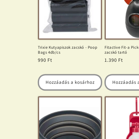
Trixie Kutyapiszok zacskó - Poop
Fitactive Fit-a Pic
Bags 4db/cs
zacskó tartó
Normál
990 Ft
Normál
1.390 Ft
ár
ár
Hozzáadás a kosárhoz
Hozzáadás 