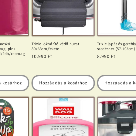
zacskó
Trixie lökhárító védő huzat
Trixie lapát és gerebl
yag, pink
80x63cm,fekete
szedéshez (57-102cm)
ni/4db/csomag
Normál
10.990 Ft
Normál
8.990 Ft
ár
ár
a kosárhoz
Hozzáadás a kosárhoz
Hozzáadás a k