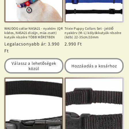
WAUDOG collar NASA21 - nyakörv (QR
Trixie Puppy Collars Set - jelölő
kódos, NASA21 dizájn, müa.csatt)
nyakörv (M-L) kölyökkutyák részére
kutyák részére TÖBB MÉRETBEN
(6db) 22-35cm/10mm
Normál
Legalacsonyabb ár: 3.990
Normál
2.990 Ft
ár
Ft
ár
Válassz a lehetőségek
Hozzáadás a kosárhoz
közül