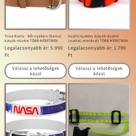
ó
:
Trixie Rustic - bőr nyakörv (barna)
Vízálló nyakörv kutyák részére
kutyák részére TÖBB MÉRETBEN
(csattal, mintával) TÖBB MÉRETBEN
Normál
Legalacsonyabb ár: 5.990
Normál
Legalacsonyabb ár: 1.790
ár
Ft
ár
Ft
Válassz a lehetőségek
Válassz a lehetőségek
közül
közül