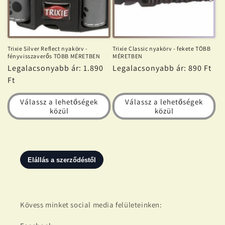
Trixie Silver Reflect nyakörv -
Trixie Classic nyakörv - fekete TÖBB
fényvisszaverős TÖBB MÉRETBEN
MÉRETBEN
Normál
Legalacsonyabb ár: 1.890
Normál
Legalacsonyabb ár: 890 Ft
ár
Ft
ár
Válassz a lehetőségek
Válassz a lehetőségek
közül
közül
Kövess minket social media felületeinken: