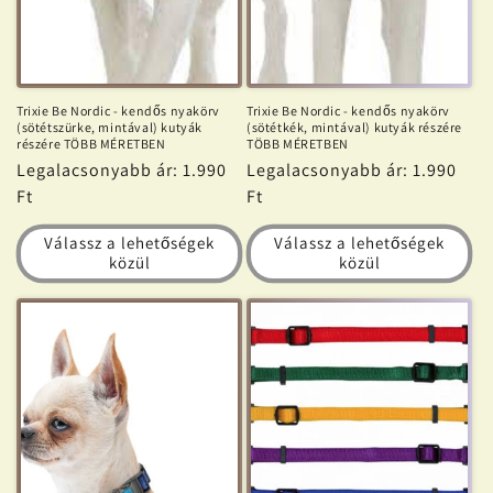
Trixie Be Nordic - kendős nyakörv
Trixie Be Nordic - kendős nyakörv
(sötétszürke, mintával) kutyák
(sötétkék, mintával) kutyák részére
részére TÖBB MÉRETBEN
TÖBB MÉRETBEN
Normál
Legalacsonyabb ár: 1.990
Normál
Legalacsonyabb ár: 1.990
ár
Ft
ár
Ft
Válassz a lehetőségek
Válassz a lehetőségek
közül
közül