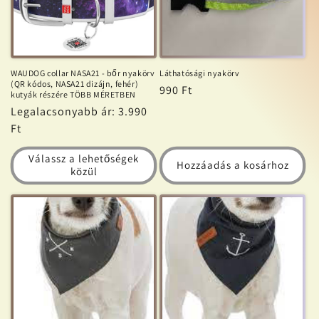
WAUDOG collar NASA21 - bőr nyakörv
Láthatósági nyakörv
(QR kódos, NASA21 dizájn, fehér)
Normál
990 Ft
kutyák részére TÖBB MÉRETBEN
ár
Normál
Legalacsonyabb ár: 3.990
ár
Ft
Válassz a lehetőségek
Hozzáadás a kosárhoz
közül