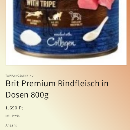
Medien
1
in
TAPPANCSAINK.HU
Brit Premium Rindfleisch in
Modal
öffnen
Dosen 800g
Normaler
1.690 Ft
Preis
inkl. MwSt.
Anzahl