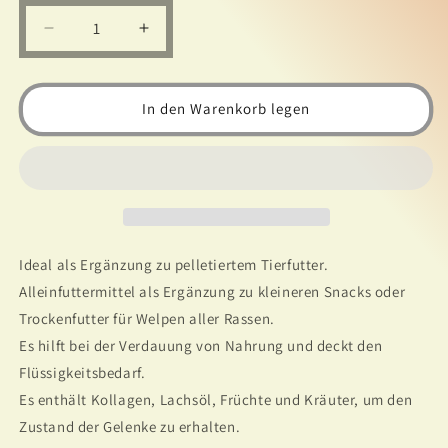
Verringere
Erhöhe
die
die
Menge
Menge
für
für
In den Warenkorb legen
Brit
Brit
Premium
Premium
Rindfleisch
Rindfleisch
in
in
Dosen
Dosen
800g
800g
Ideal als Ergänzung zu pelletiertem Tierfutter.
Alleinfuttermittel als Ergänzung zu kleineren Snacks oder
Trockenfutter für Welpen aller Rassen.
Es hilft bei der Verdauung von Nahrung und deckt den
Flüssigkeitsbedarf.
Es enthält Kollagen, Lachsöl, Früchte und Kräuter, um den
Zustand der Gelenke zu erhalten.