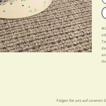
Wä
od
Ta
de
a
Ih
Folgen Sie uns auf unseren 