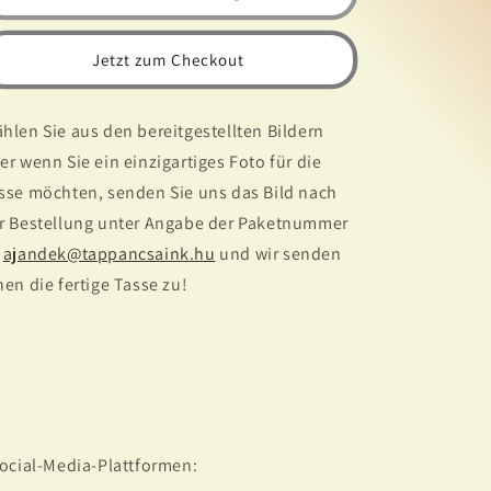
Fototasse
Fototasse
Jetzt zum Checkout
hlen Sie aus den bereitgestellten Bildern
er wenn Sie ein einzigartiges Foto für die
sse möchten, senden Sie uns das Bild nach
r Bestellung unter Angabe der Paketnummer
n
ajandek@tappancsaink.hu
und wir senden
nen die fertige Tasse zu!
Social-Media-Plattformen: