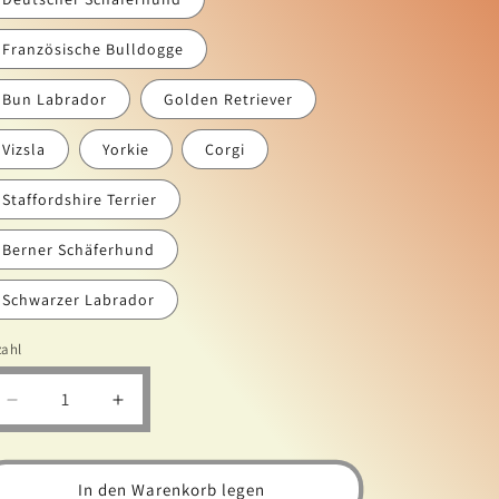
Französische Bulldogge
Bun Labrador
Golden Retriever
Vizsla
Yorkie
Corgi
Staffordshire Terrier
Berner Schäferhund
Schwarzer Labrador
zahl
Verringere
Erhöhe
die
die
Menge
Menge
für
für
In den Warenkorb legen