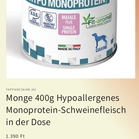
Medien
1
in
TAPPANCSAINK.HU
Monge 400g Hypoallergenes
Modal
öffnen
Monoprotein-Schweinefleisch
in der Dose
Normaler
1.390 Ft