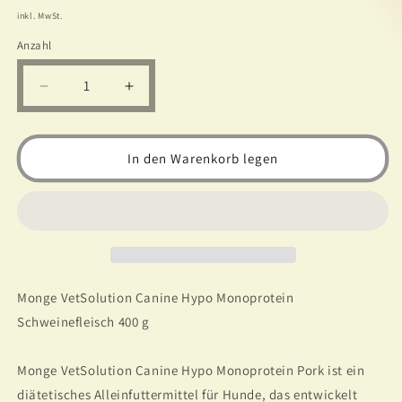
Preis
inkl. MwSt.
Anzahl
Verringere
Erhöhe
die
die
Menge
Menge
für
für
In den Warenkorb legen
Monge
Monge
400g
400g
Hypoallergenes
Hypoallergenes
Monoprotein-
Monoprotein-
Schweinefleisch
Schweinefleisch
in
in
der
der
Monge VetSolution Canine Hypo Monoprotein
Dose
Dose
Schweinefleisch 400 g
Monge VetSolution Canine Hypo Monoprotein Pork ist ein
diätetisches Alleinfuttermittel für Hunde, das entwickelt