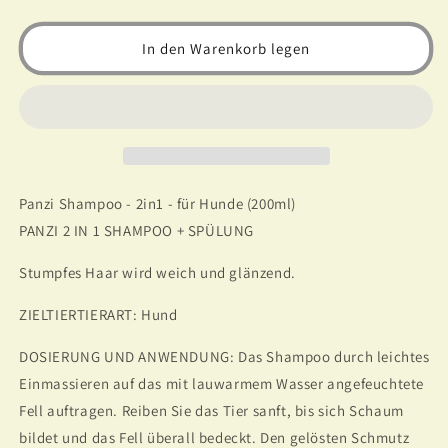
Menge
Menge
für
für
In den Warenkorb legen
Panzi
Panzi
Shampoo
Shampoo
-
-
2in1
2in1
-
-
für
für
Hunde
Hunde
Panzi Shampoo - 2in1 - für Hunde (200ml)
(200ml)
(200ml)
PANZI 2 IN 1 SHAMPOO + SPÜLUNG
Stumpfes Haar wird weich und glänzend.
ZIELTIERTIERART: Hund
DOSIERUNG UND ANWENDUNG: Das Shampoo durch leichtes
Einmassieren auf das mit lauwarmem Wasser angefeuchtete
Fell auftragen. Reiben Sie das Tier sanft, bis sich Schaum
bildet und das Fell überall bedeckt. Den gelösten Schmutz