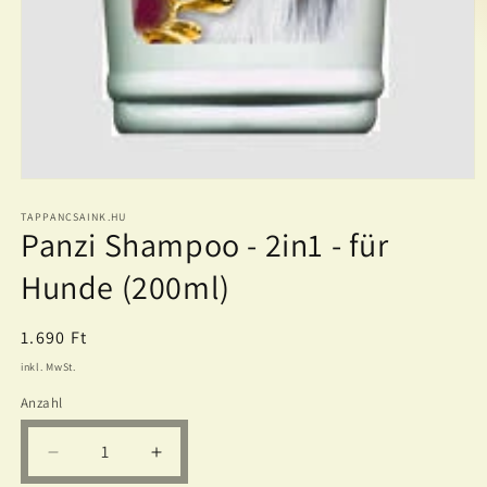
Medien
1
in
TAPPANCSAINK.HU
Panzi Shampoo - 2in1 - für
Modal
öffnen
Hunde (200ml)
Normaler
1.690 Ft
Preis
inkl. MwSt.
Anzahl
Verringere
Erhöhe
die
die