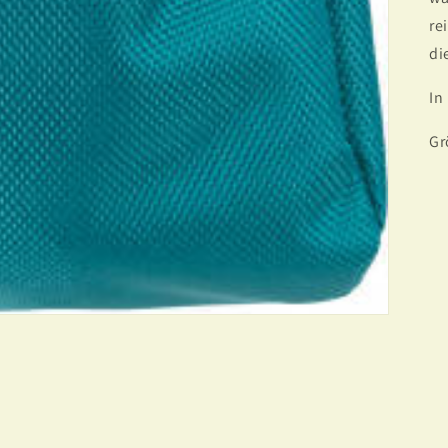
re
di
In
Gr