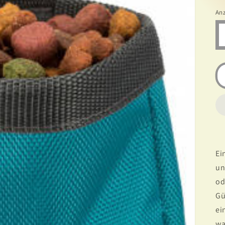
An
Ei
un
od
Gü
ei
wa