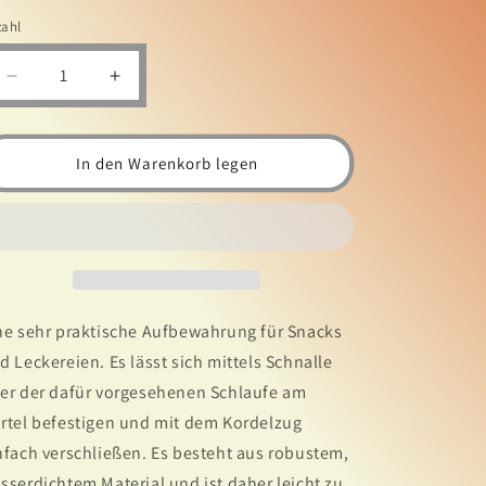
zahl
Verringere
Erhöhe
die
die
Menge
Menge
für
für
In den Warenkorb legen
Trixie
Trixie
Baggy
Baggy
Leckerlihalter
Leckerlihalter
(in
(in
verschiedenen
verschiedenen
Farben)
Farben)
10x14cm
10x14cm
ne sehr praktische Aufbewahrung für Snacks
d Leckereien. Es lässt sich mittels Schnalle
er der dafür vorgesehenen Schlaufe am
rtel befestigen und mit dem Kordelzug
nfach verschließen. Es besteht aus robustem,
sserdichtem Material und ist daher leicht zu