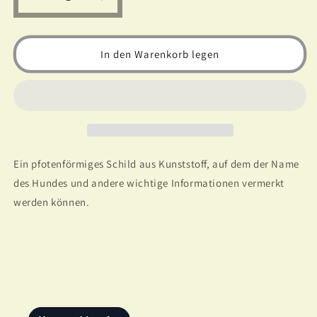
Verringere
Erhöhe
die
die
Menge
Menge
für
für
In den Warenkorb legen
Trixie
Trixie
Tag
Tag
for
for
Dogs
Dogs
-
-
Identifikationsmarke
Identifikationsmarke
(Kunststoff)
(Kunststoff)
Ein pfotenförmiges Schild aus Kunststoff, auf dem der Name
für
für
Hunde
Hunde
des Hundes und andere wichtige Informationen vermerkt
(Ø3,5cm)
(Ø3,5cm)
werden können.