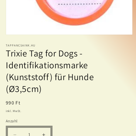
Medien
1
in
TAPPANCSAINK.HU
Trixie Tag for Dogs -
Modal
öffnen
Identifikationsmarke
(Kunststoff) für Hunde
(Ø3,5cm)
Normaler
990 Ft
Preis
inkl. MwSt.
Anzahl