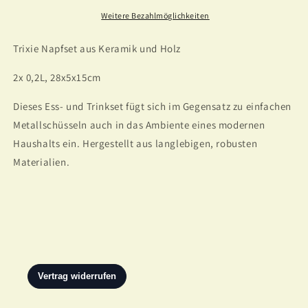
und
und
Weitere Bezahlmöglichkeiten
Holz
Holz
in
in
Trixie Napfset aus Keramik und Holz
mehreren
mehreren
Größen
Größen
2x 0,2L, 28x5x15cm
Dieses Ess- und Trinkset fügt sich im Gegensatz zu einfachen
Metallschüsseln auch in das Ambiente eines modernen
Haushalts ein. Hergestellt aus langlebigen, robusten
Materialien.