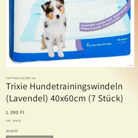
Medien
1
in
TAPPANCSAINK.HU
Trixie Hundetrainingswindeln
Modal
öffnen
(Lavendel) 40x60cm (7 Stück)
Normaler
1.390 Ft
Preis
inkl. MwSt.
Anzahl