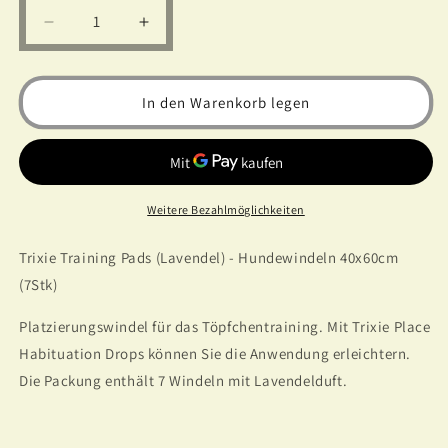
Verringere
Erhöhe
die
die
Menge
Menge
für
für
In den Warenkorb legen
Trixie
Trixie
Hundetrainingswindeln
Hundetrainingswindeln
(Lavendel)
(Lavendel)
40x60cm
40x60cm
(7
(7
Weitere Bezahlmöglichkeiten
Stück)
Stück)
Trixie Training Pads (Lavendel) - Hundewindeln 40x60cm
(7Stk)
Platzierungswindel für das Töpfchentraining. Mit Trixie Place
Habituation Drops können Sie die Anwendung erleichtern.
Die Packung enthält 7 Windeln mit Lavendelduft.