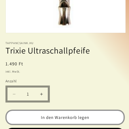
Medien
1
in
TAPPANCSAINK.HU
Trixie Ultraschallpfeife
Modal
öffnen
Normaler
1.490 Ft
Preis
inkl. MwSt.
Anzahl
Verringere
Erhöhe
die
die
Menge
Menge
für
für
In den Warenkorb legen
Trixie
Trixie
Ultraschallpfeife
Ultraschallpfeife