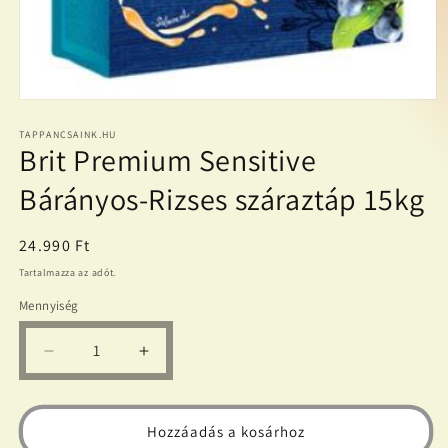
1.
médiafájl
megnyitása
TAPPANCSAINK.HU
Brit Premium Sensitive
a
modális
párbeszédpanelen
Bárányos-Rizses száraztáp 15kg
Normál
24.990 Ft
ár
Tartalmazza az adót.
Mennyiség
Brit
Brit
Premium
Premium
Sensitive
Sensitive
Bárányos-
Bárányos-
Hozzáadás a kosárhoz
Rizses
Rizses