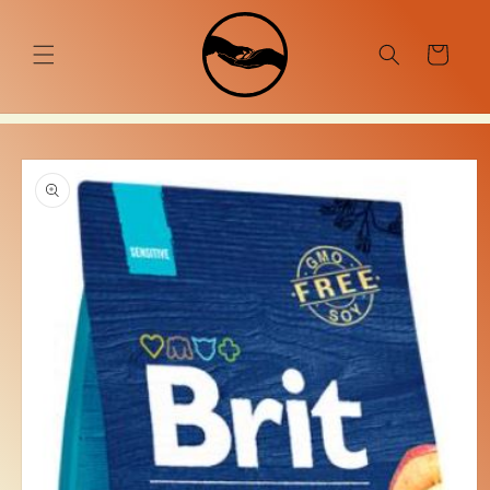
Ugrás a
tartalomhoz
Kosár
Kihagyás, és
ugrás a
termékadatokra