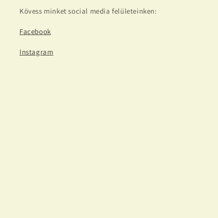
Kövess minket social media felületeinken:
Facebook
Instagram
TikTok
Iratkozz fel hírlevelünkre!
E-mail-cím
Facebook
Instagram
TikTok
Fizetési
módok