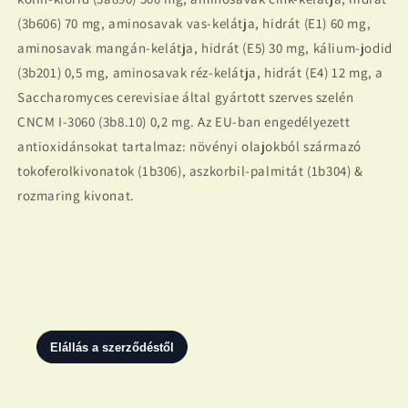
(3b606) 70 mg, aminosavak vas-kelátja, hidrát (E1) 60 mg,
aminosavak mangán-kelátja, hidrát (E5) 30 mg, kálium-jodid
(3b201) 0,5 mg, aminosavak réz-kelátja, hidrát (E4) 12 mg, a
Saccharomyces cerevisiae által gyártott szerves szelén
CNCM I-3060 (3b8.10) 0,2 mg. Az EU-ban engedélyezett
antioxidánsokat tartalmaz: növényi olajokból származó
tokoferolkivonatok (1b306), aszkorbil-palmitát (1b304) &
rozmaring kivonat.