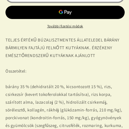
száraztáp
száraztáp
15kg
15kg
mennyiségének
mennyiségének
csökkentése
növelése
További fizetési módok
TELJES ÉRTÉKŰ BÚZALISZTMENTES ÁLLATELEDEL BÁRÁNY
BÁRMILYEN FAJTÁJÚ FELNŐTT KUTYÁKNAK. ÉRZÉKENY
EMÉSZTŐRENDSZERŰ KUTYÁKNAK AJÁNLOTT
Összetétel:
bárány 35 % (dehidratált 20 %, kicsontozott 15 %), rizs,
csirkezsír (kevert tokoferolokkal tartósítva), rizs korpa,
szárított alma, lazacolaj (2 %), hidrolizált csirkemáj,
sörélesztő, kollagén, rákhéj (glükózamin-forrás, 210 mg/kg),
porckivonat (kondroitin-forrás, 150 mg/kg), gyógynövények
és gyümölcsök (szegfűszeg, citrusfélék, rozmaring, kurkuma,