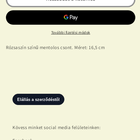
pink
pink
16,5cm
16,5cm
mennyiségének
mennyiségének
csökkentése
növelése
További fizetési módok
Rózsaszín színű mentolos csont. Méret: 16,5 cm
Kövess minket social media felületeinken: