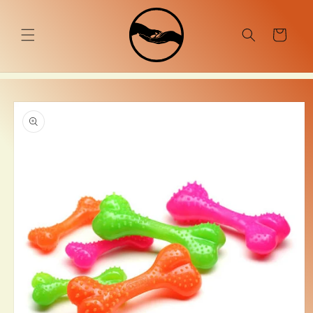
Ugrás a
tartalomhoz
Kosár
Kihagyás, és
ugrás a
termékadatokra