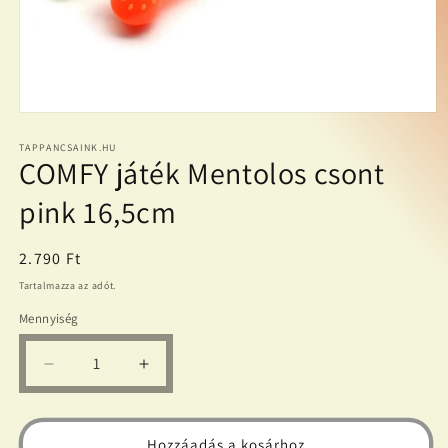
1.
médiafájl
megnyitása
TAPPANCSAINK.HU
COMFY játék Mentolos csont
a
modális
párbeszédpanelen
pink 16,5cm
Normál
2.790 Ft
ár
Tartalmazza az adót.
Mennyiség
COMFY
COMFY
játék
játék
Mentolos
Mentolos
csont
csont
Hozzáadás a kosárhoz