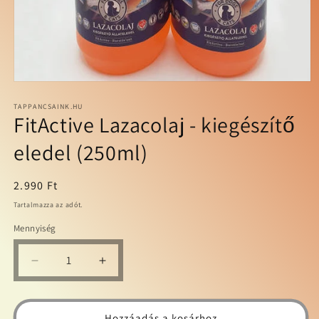
1.
médiafájl
megnyitása
TAPPANCSAINK.HU
FitActive Lazacolaj - kiegészítő
a
modális
párbeszédpanelen
eledel (250ml)
Normál
2.990 Ft
ár
Tartalmazza az adót.
Mennyiség
FitActive
FitActive
Lazacolaj
Lazacolaj
-
-
kiegészítő
kiegészítő
Hozzáadás a kosárhoz