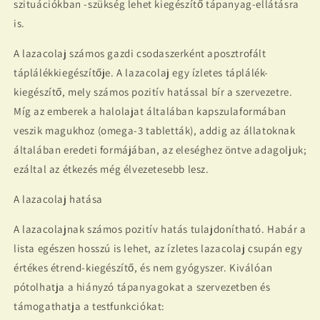
szituációkban -szükség lehet kiegészítő tápanyag-ellátásra
is.
A lazacolaj számos gazdi csodaszerként aposztrofált
táplálékkiegészítője. A lazacolaj egy ízletes táplálék-
kiegészítő, mely számos pozitív hatással bír a szervezetre.
Míg az emberek a halolajat általában kapszulaformában
veszik magukhoz (omega-3 tabletták), addig az állatoknak
általában eredeti formájában, az eleséghez öntve adagoljuk;
ezáltal az étkezés még élvezetesebb lesz.
A lazacolaj hatása
A lazacolajnak számos pozitív hatás tulajdonítható. Habár a
lista egészen hosszú is lehet, az ízletes lazacolaj csupán egy
értékes étrend-kiegészítő, és nem gyógyszer. Kiválóan
pótolhatja a hiányzó tápanyagokat a szervezetben és
támogathatja a testfunkciókat: