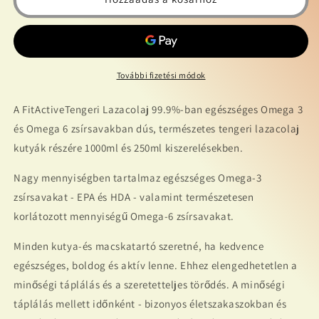
eledel
eledel
(250ml)
(250ml)
mennyiségének
mennyiségének
csökkentése
növelése
További fizetési módok
A FitActiveTengeri Lazacolaj 99.9%-ban egészséges Omega 3
és Omega 6 zsírsavakban dús, természetes tengeri lazacolaj
kutyák részére 1000ml és 250ml kiszerelésekben.
Nagy mennyiségben tartalmaz egészséges Omega-3
zsírsavakat - EPA és HDA - valamint természetesen
korlátozott mennyiségű Omega-6 zsírsavakat.
Minden kutya-és macskatartó szeretné, ha kedvence
egészséges, boldog és aktív lenne. Ehhez elengedhetetlen a
minőségi táplálás és a szeretetteljes törődés. A minőségi
táplálás mellett időnként - bizonyos életszakaszokban és