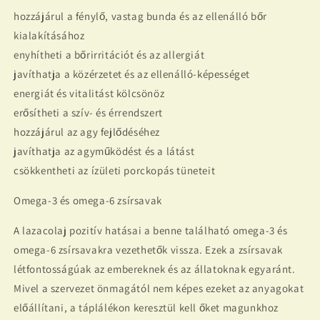
hozzájárul a fénylő, vastag bunda és az ellenálló bőr
kialakításához
enyhítheti a bőrirritációt és az allergiát
javíthatja a közérzetet és az ellenálló-képességet
energiát és vitalitást kölcsönöz
erősítheti a szív- és érrendszert
hozzájárul az agy fejlődéséhez
javíthatja az agyműködést és a látást
csökkentheti az ízületi porckopás tüneteit
Omega-3 és omega-6 zsírsavak
A lazacolaj pozitív hatásai a benne található omega-3 és
omega-6 zsírsavakra vezethetők vissza. Ezek a zsírsavak
létfontosságúak az embereknek és az állatoknak egyaránt.
Mivel a szervezet önmagától nem képes ezeket az anyagokat
előállítani, a táplálékon keresztül kell őket magunkhoz