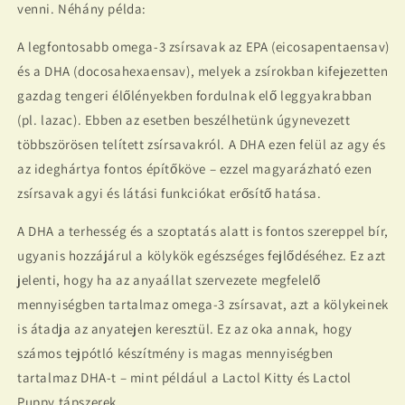
venni. Néhány példa:
A legfontosabb omega-3 zsírsavak az EPA (eicosapentaensav)
és a DHA (docosahexaensav), melyek a zsírokban kifejezetten
gazdag tengeri élőlényekben fordulnak elő leggyakrabban
(pl. lazac). Ebben az esetben beszélhetünk úgynevezett
többszörösen telített zsírsavakról. A DHA ezen felül az agy és
az ideghártya fontos építőköve – ezzel magyarázható ezen
zsírsavak agyi és látási funkciókat erősítő hatása.
A DHA a terhesség és a szoptatás alatt is fontos szereppel bír,
ugyanis hozzájárul a kölykök egészséges fejlődéséhez. Ez azt
jelenti, hogy ha az anyaállat szervezete megfelelő
mennyiségben tartalmaz omega-3 zsírsavat, azt a kölykeinek
is átadja az anyatejen keresztül. Ez az oka annak, hogy
számos tejpótló készítmény is magas mennyiségben
tartalmaz DHA-t – mint például a Lactol Kitty és Lactol
Puppy tápszerek.