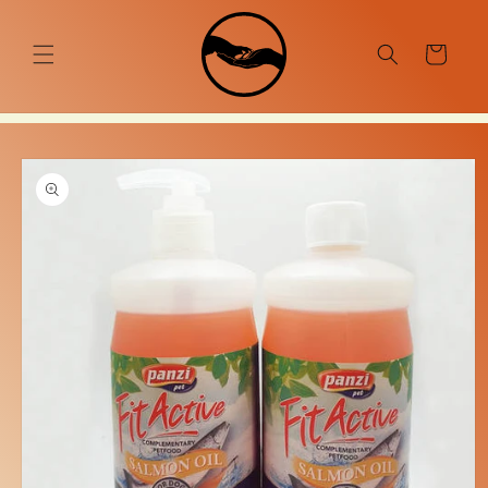
Ugrás a
tartalomhoz
Kosár
Kihagyás, és
ugrás a
termékadatokra