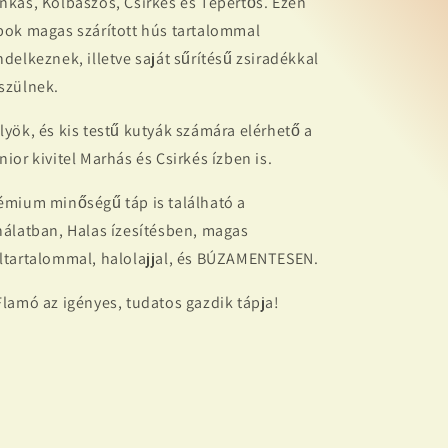
nkás, Kolbászos, Csirkés és Tepertős. Ezen
pok magas szárított hús tartalommal
ndelkeznek, illetve saját sűrítésű zsiradékkal
szülnek.
lyök, és kis testű kutyák számára elérhető a
nior kivitel Marhás és Csirkés ízben is.
émium minőségű táp is található a
nálatban, Halas ízesítésben, magas
ltartalommal, halolajjal, és BÚZAMENTESEN.
Flamó az igényes, tudatos gazdik tápja!