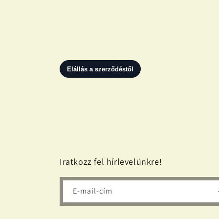
megnyitása
a
modális
párbeszédpanelen
Iratkozz fel hírlevelünkre!
E-mail-cím