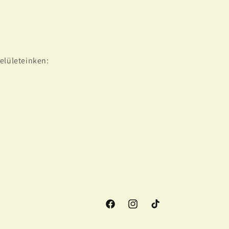
elületeinken:
Facebook
Instagram
TikTok