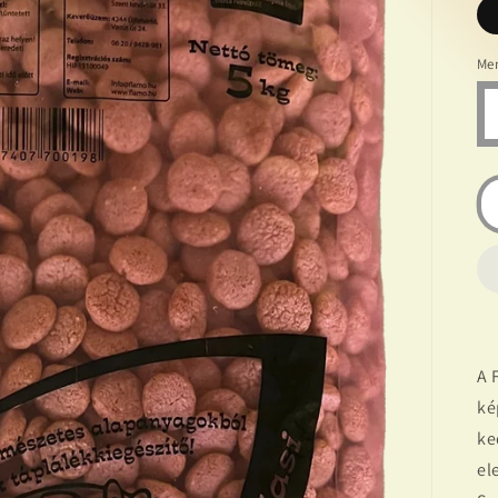
Me
A 
ké
ke
el