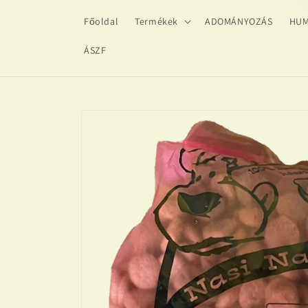
Ugrás a
Főoldal
Termékek
ADOMÁNYOZÁS
HUM
tartalomhoz
ÁSZF
Kihagyás, és
ugrás a
termékadatokra