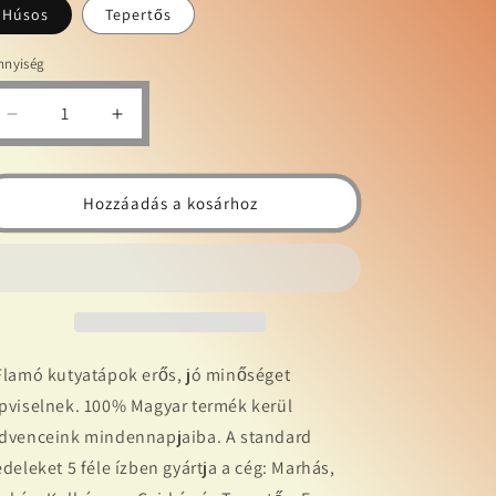
Húsos
Tepertős
nnyiség
Flamó
Flamó
Nasi
Nasi
Extrudált
Extrudált
kukorica
kukorica
Hozzáadás a kosárhoz
5kg
5kg
TÖBB
TÖBB
ÍZBEN
ÍZBEN
mennyiségének
mennyiségének
csökkentése
növelése
Flamó kutyatápok erős, jó minőséget
pviselnek. 100% Magyar termék kerül
dvenceink mindennapjaiba. A standard
edeleket 5 féle ízben gyártja a cég: Marhás,