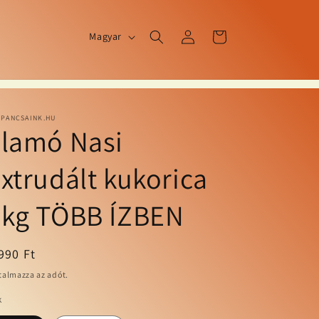
N
Bejelentkezés
Kosár
Magyar
y
e
l
v
PPANCSAINK.HU
Flamó Nasi
xtrudált kukorica
5kg TÖBB ÍZBEN
ormál
990 Ft
talmazza az adót.
k