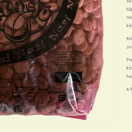
So
tá
re
ké
Kö
Ju
Pr
kí
ha
A 