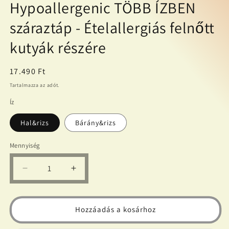
Hypoallergenic TÖBB ÍZBEN
száraztáp - Ételallergiás felnőtt
kutyák részére
Normál
17.490 Ft
ár
Tartalmazza az adót.
Íz
Hal&rizs
Bárány&rizs
Mennyiség
JULIUS
JULIUS
K-
K-
9
9
12kg
12kg
Hozzáadás a kosárhoz
Adult
Adult
Hypoallergenic
Hypoallergenic