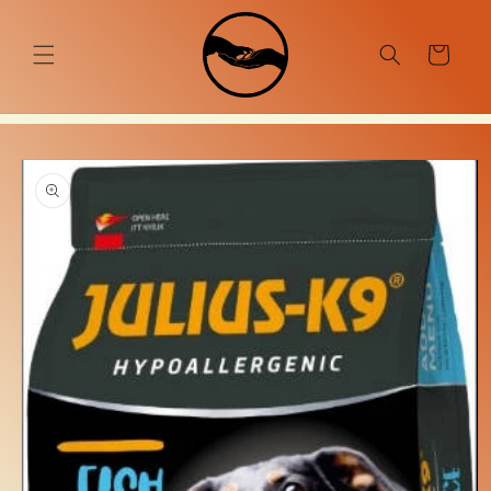
Ugrás a
tartalomhoz
Kosár
Kihagyás, és
ugrás a
termékadatokra