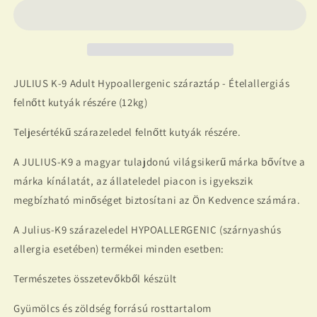
TÖBB
TÖBB
ÍZBEN
ÍZBEN
száraztáp
száraztáp
-
-
Ételallergiás
Ételallergiás
JULIUS K-9 Adult Hypoallergenic száraztáp - Ételallergiás
felnőtt
felnőtt
kutyák
kutyák
felnőtt kutyák részére (12kg)
részére
részére
mennyiségének
mennyiségének
Teljesértékű szárazeledel felnőtt kutyák részére.
csökkentése
növelése
A JULIUS-K9 a magyar tulajdonú világsikerű márka bővítve a
márka kínálatát, az állateledel piacon is igyekszik
megbízható minőséget biztosítani az Ön Kedvence számára.
A Julius-K9 szárazeledel HYPOALLERGENIC (szárnyashús
allergia esetében) termékei minden esetben:
Természetes összetevőkből készült
Gyümölcs és zöldség forrású rosttartalom