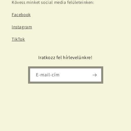
Kövess minket social media felületeinken:
Facebook
Instagram
TikTok
Iratkozz fel hírlevelünkre!
E-mail-cím
Facebook
Instagram
TikTok
Fizetési
módok
© 2026,
Tappancsaink.hu
Szolgáltató: Shopify
Adatvédelmi szabályzat