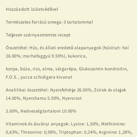
Hozzáadott ízületvédővel
Természetes forrású omega-3 tartalommal
Teljesen szárnyasmentes recept
Összetétel: Hús, és állati eredetű alapanyagok (húsliszt: hal
26.00%; marhafaggyú 9.50%), kukorica,
korpa, búza, rizs, alma, sárgarépa, Glukozamin-kondroitin,
F.O.S., yucca schidigera kivonat
Analitikai összetétel: Nyersfehérje 26.00%, Zsírok és olajok
14.00%, Nyershamu 5.50%, Nyersrost
2.60%, Nedvességtartalom 10.00%
Vitaminok és ásványi anyagok: Lysine: 1,50%, Methionine:
0,63%, Threonine: 0,98%, Triptophan: 0,24%, Arginine: 1,28%,