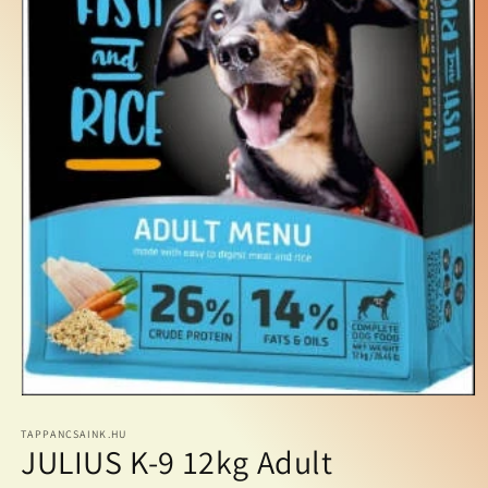
1.
médiafájl
megnyitása
TAPPANCSAINK.HU
JULIUS K-9 12kg Adult
a
modális
párbeszédpanelen