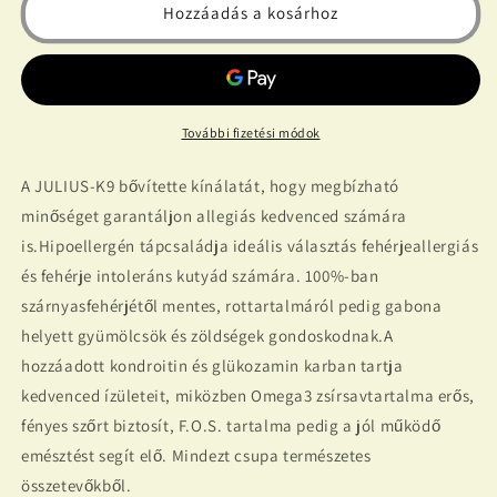
száraztáp
száraztáp
Hozzáadás a kosárhoz
TÖBB
TÖBB
ÍZBEN
ÍZBEN
-
-
Felnőtt
Felnőtt
kutyák
kutyák
További fizetési módok
részére
részére
(3kg)
(3kg)
A JULIUS-K9 bővítette kínálatát, hogy megbízható
mennyiségének
mennyiségének
csökkentése
növelése
minőséget garantáljon allegiás kedvenced számára
is.Hipoellergén tápcsaládja ideális választás fehérjeallergiás
és fehérje intoleráns kutyád számára. 100%-ban
szárnyasfehérjétől mentes, rottartalmáról pedig gabona
helyett gyümölcsök és zöldségek gondoskodnak.A
hozzáadott kondroitin és glükozamin karban tartja
kedvenced ízületeit, miközben Omega3 zsírsavtartalma erős,
fényes szőrt biztosít, F.O.S. tartalma pedig a jól működő
emésztést segít elő. Mindezt csupa természetes
összetevőkből.