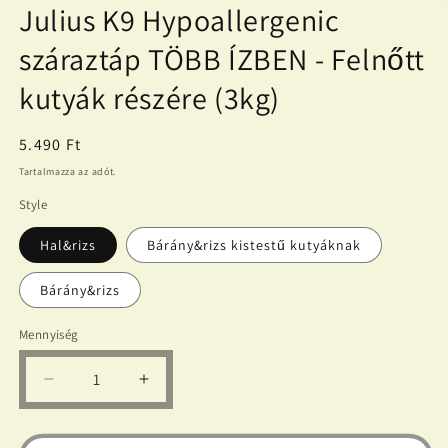
Julius K9 Hypoallergenic
száraztáp TÖBB ÍZBEN - Felnőtt
kutyák részére (3kg)
Normál
5.490 Ft
ár
Tartalmazza az adót.
Style
Hal&rizs
Bárány&rizs kistestű kutyáknak
Bárány&rizs
Mennyiség
Julius
Julius
K9
K9
Hypoallergenic
Hypoallergenic