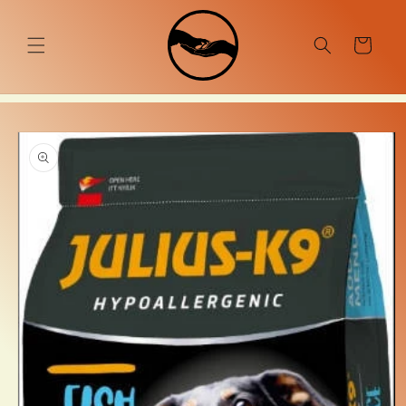
Ugrás a
tartalomhoz
Kosár
Kihagyás, és
ugrás a
termékadatokra