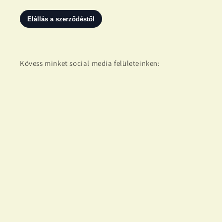
Kövess minket social media felületeinken:
Facebook
Instagram
TikTok
Iratkozz fel hírlevelünkre!
E-mail-cím
Facebook
Instagram
TikTok