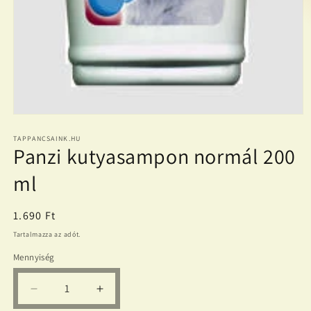
1.
médiafájl
megnyitása
TAPPANCSAINK.HU
Panzi kutyasampon normál 200
a
modális
párbeszédpanelen
ml
Normál
1.690 Ft
ár
Tartalmazza az adót.
Mennyiség
Panzi
Panzi
kutyasampon
kutyasampon