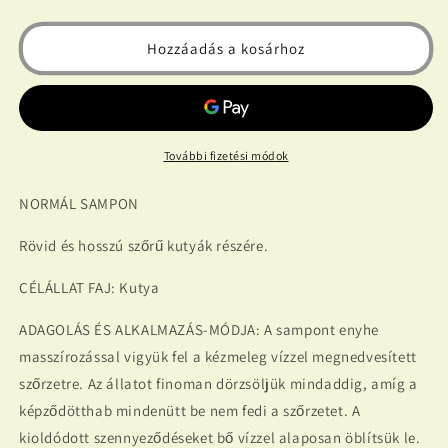
normál
normál
200
200
Hozzáadás a kosárhoz
ml
ml
mennyiségének
mennyiségének
csökkentése
növelése
További fizetési módok
NORMÁL SAMPON
Rövid és hosszú szőrű kutyák részére.
CÉLÁLLAT FAJ: Kutya
ADAGOLÁS ÉS ALKALMAZÁS-MÓDJA: A sampont enyhe
masszírozással vigyük fel a kézmeleg vízzel megnedvesített
szőrzetre. Az állatot finoman dörzsöljük mindaddig, amíg a
képződötthab mindenütt be nem fedi a szőrzetet. A
kioldódott szennyeződéseket bő vízzel alaposan öblítsük le.