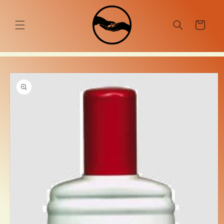
Ugrás a
tartalomhoz
Kosár
Kihagyás, és
ugrás a
termékadatokra