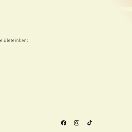
elületeinken:
Facebook
Instagram
TikTok