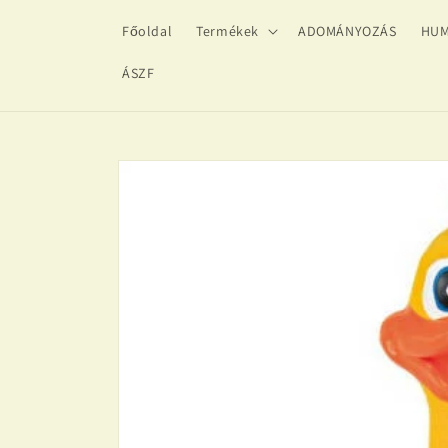
Ugrás a
Főoldal
Termékek
ADOMÁNYOZÁS
HUM
tartalomhoz
ÁSZF
Kihagyás, és
ugrás a
termékadatokra