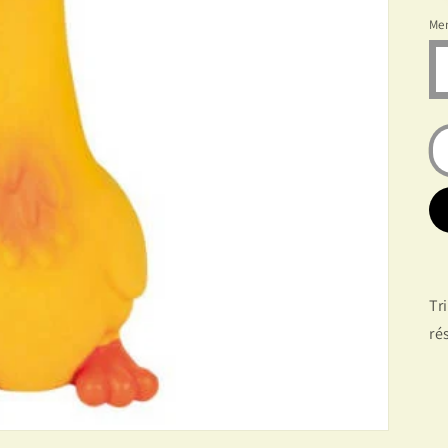
Me
Tr
ré