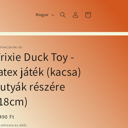
N
Bejelentkezés
Kosár
Magyar
y
e
l
v
PPANCSAINK.HU
rixie Duck Toy -
atex játék (kacsa)
utyák részére
(18cm)
ormál
490 Ft
talmazza az adót.