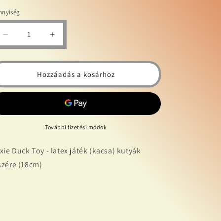
nnyiség
Trixie
Trixie
Duck
Duck
Toy
Toy
-
-
Hozzáadás a kosárhoz
latex
latex
játék
játék
(kacsa)
(kacsa)
kutyák
kutyák
részére
részére
További fizetési módok
(18cm)
(18cm)
mennyiségének
mennyiségének
ixie Duck Toy - latex játék (kacsa) kutyák
csökkentése
növelése
szére (18cm)