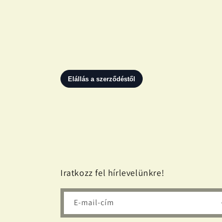
médiafájl
megnyitása
a
modális
párbeszédpanelen
Iratkozz fel hírlevelünkre!
E-mail-cím